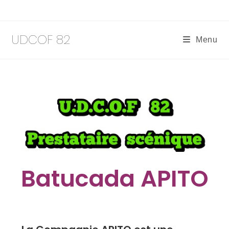
UDCOF 82
Menu
Batucada APITO