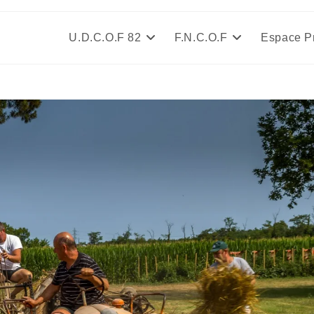
U.D.C.O.F 82
F.N.C.O.F
Espace P