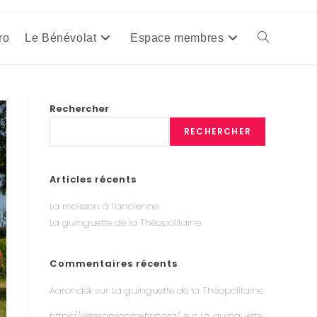
ro
Le Bénévolat
Espace membres
Toggle
website
Rechercher
RECHERCHER
search
Articles récents
La moisson à l’ancienne.
La guinguette de la Théopolitaine
Commentaires récents
Aarondek
sur
La guinguette de la Théopolitaine
https://veteranscomefirst.org/
sur
La guinguette