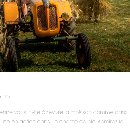
omités
cienne vous invite à revivre la moisson comme dans
euse en action dans un champ de blé. Admirez le