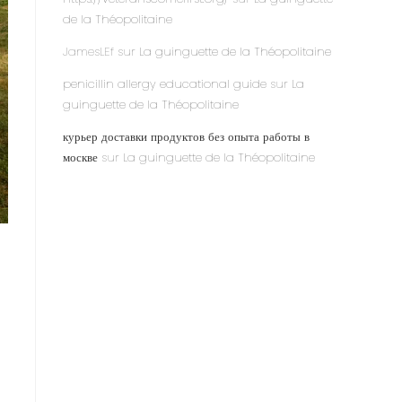
de la Théopolitaine
JamesLEf
sur
La guinguette de la Théopolitaine
penicillin allergy educational guide
sur
La
guinguette de la Théopolitaine
курьер доставки продуктов без опыта работы в
москве
sur
La guinguette de la Théopolitaine